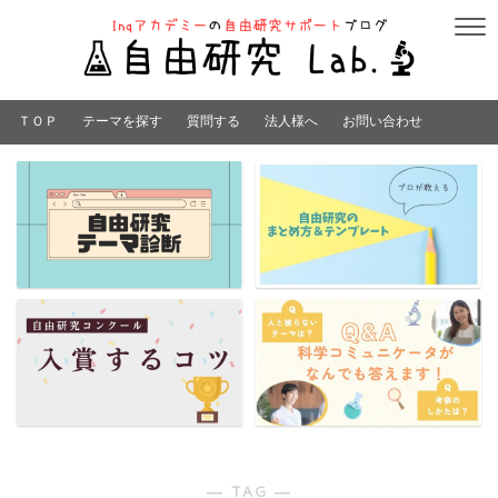
ＴＯＰ
テーマを探す
質問する
法人様へ
お問い合わせ
― TAG ―