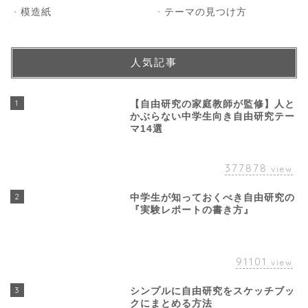
・
模造紙
・
テーマの見つけ方
人気記事
1
【自由研究の家庭教師が監修】人と
かぶらない中学生向き自由研究テー
マ14選
377878
view
2
中学生が知っておくべき自由研究の
『実験レポートの書き方』
91101
view
3
シンプルに自由研究をスケッチブッ
クにまとめる方法