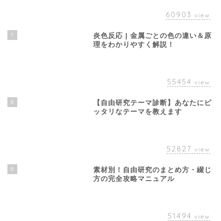
60903
view
7
炎色反応 | 金属ごとの色の違い＆原
理をわかりやすく解説！
55454
view
8
【自由研究テーマ診断】あなたにピ
ッタリなテーマを教えます
52827
view
9
素材別！自由研究のまとめ方・綴じ
方の完全攻略マニュアル
51494
view