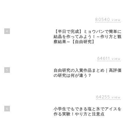
80540
view
4
【半日で完成】ミョウバンで簡単に
結晶を作ってみよう！～作り方と観
察結果～【自由研究】
64611
view
5
自由研究の入賞作品まとめ｜高評価
の研究は何が違う？
64255
view
6
小学生でもできる塩と氷でアイスを
作る実験！やり方と注意点