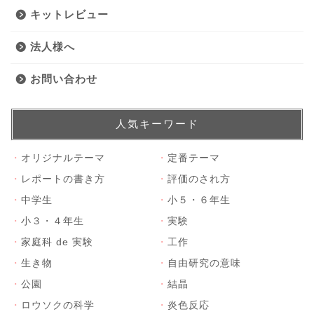
キットレビュー
法人様へ
お問い合わせ
人気キーワード
・
オリジナルテーマ
・
定番テーマ
・
レポートの書き方
・
評価のされ方
・
中学生
・
小５・６年生
・
小３・４年生
・
実験
・
家庭科 de 実験
・
工作
・
生き物
・
自由研究の意味
・
公園
・
結晶
・
ロウソクの科学
・
炎色反応