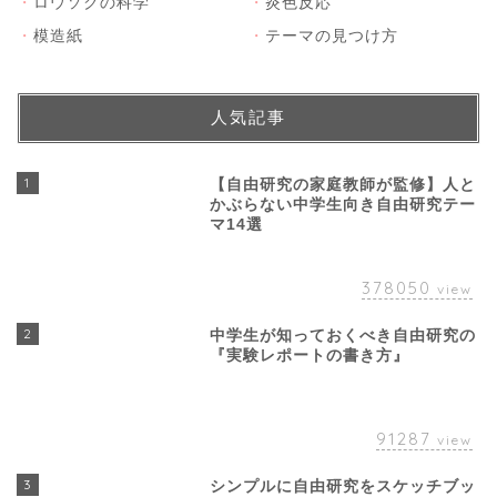
・
ロウソクの科学
・
炎色反応
・
模造紙
・
テーマの見つけ方
人気記事
1
【自由研究の家庭教師が監修】人と
かぶらない中学生向き自由研究テー
マ14選
378050
view
2
中学生が知っておくべき自由研究の
『実験レポートの書き方』
91287
view
3
シンプルに自由研究をスケッチブッ