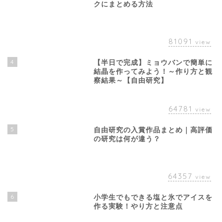
クにまとめる方法
81091
view
4
【半日で完成】ミョウバンで簡単に
結晶を作ってみよう！～作り方と観
察結果～【自由研究】
64781
view
5
自由研究の入賞作品まとめ｜高評価
の研究は何が違う？
64357
view
6
小学生でもできる塩と氷でアイスを
作る実験！やり方と注意点