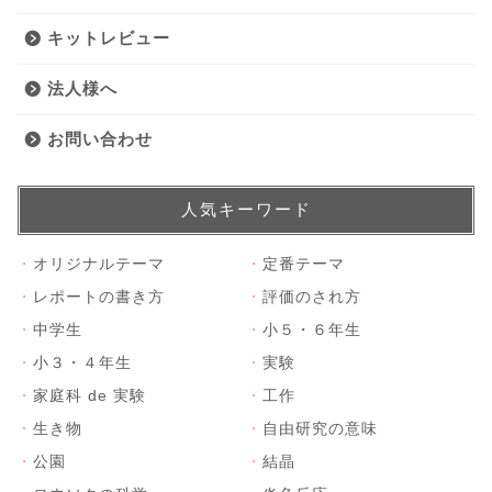
キットレビュー
法人様へ
お問い合わせ
人気キーワード
・
オリジナルテーマ
・
定番テーマ
・
レポートの書き方
・
評価のされ方
・
中学生
・
小５・６年生
・
小３・４年生
・
実験
・
家庭科 de 実験
・
工作
・
生き物
・
自由研究の意味
・
公園
・
結晶