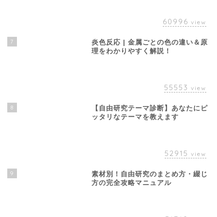
60996
view
7
炎色反応 | 金属ごとの色の違い＆原
理をわかりやすく解説！
55553
view
8
【自由研究テーマ診断】あなたにピ
ッタリなテーマを教えます
52915
view
9
素材別！自由研究のまとめ方・綴じ
方の完全攻略マニュアル