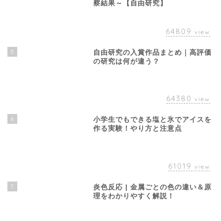
察結果～【自由研究】
64809
view
5
自由研究の入賞作品まとめ｜高評価
の研究は何が違う？
64380
view
6
小学生でもできる塩と氷でアイスを
作る実験！やり方と注意点
61019
view
7
炎色反応 | 金属ごとの色の違い＆原
理をわかりやすく解説！