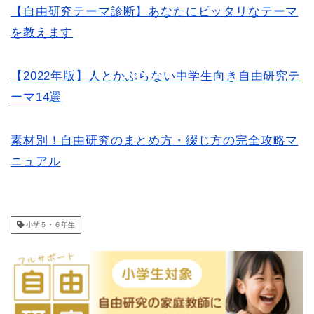
【自由研究テーマ診断】あなたにピッタリなテーマ
を教えます
【2022年版】人とかぶらない中学生向き自由研究テ
ーマ14選
素材別！自由研究のまとめ方・綴じ方の完全攻略マ
ニュアル
小学５・６年生