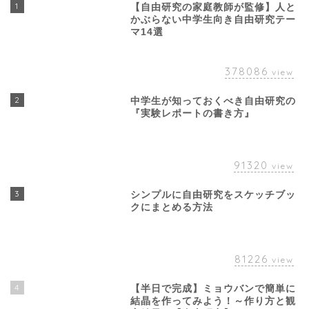
1
【自由研究の家庭教師が監修】人と
かぶらない中学生向き自由研究テー
マ14選
378086
view
2
中学生が知っておくべき自由研究の
『実験レポートの書き方』
91320
view
3
シンプルに自由研究をスケッチブッ
クにまとめる方法
81226
view
4
【半日で完成】ミョウバンで簡単に
結晶を作ってみよう！～作り方と観