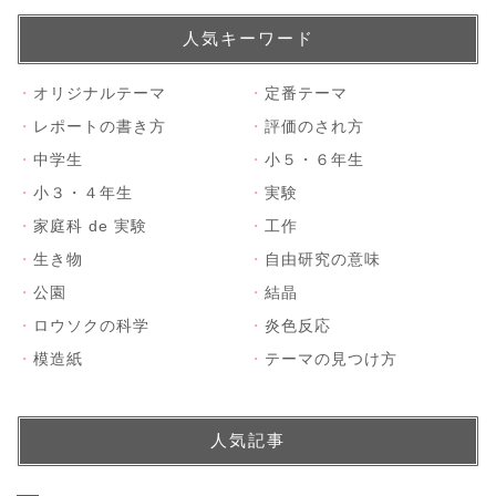
人気キーワード
・
オリジナルテーマ
・
定番テーマ
・
レポートの書き方
・
評価のされ方
・
中学生
・
小５・６年生
・
小３・４年生
・
実験
・
家庭科 de 実験
・
工作
・
生き物
・
自由研究の意味
・
公園
・
結晶
・
ロウソクの科学
・
炎色反応
・
模造紙
・
テーマの見つけ方
人気記事