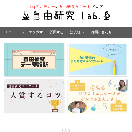
ＴＯＰ
テーマを探す
質問する
法人様へ
お問い合わせ
― TAG ―