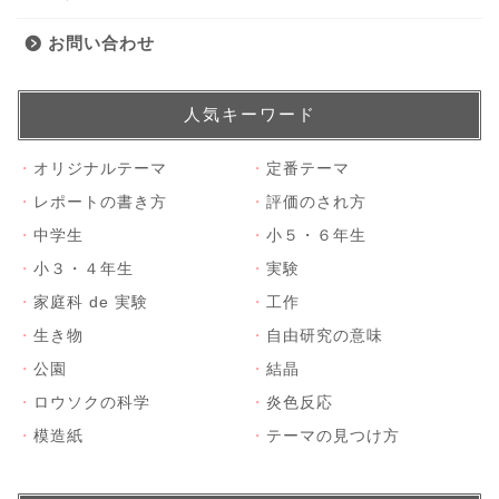
お問い合わせ
人気キーワード
・
オリジナルテーマ
・
定番テーマ
・
レポートの書き方
・
評価のされ方
・
中学生
・
小５・６年生
・
小３・４年生
・
実験
・
家庭科 de 実験
・
工作
・
生き物
・
自由研究の意味
・
公園
・
結晶
・
ロウソクの科学
・
炎色反応
・
模造紙
・
テーマの見つけ方