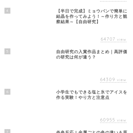
4
【半日で完成】ミョウバンで簡単に
結晶を作ってみよう！～作り方と観
察結果～【自由研究】
64707
view
5
自由研究の入賞作品まとめ｜高評価
の研究は何が違う？
64309
view
6
小学生でもできる塩と氷でアイスを
作る実験！やり方と注意点
60955
view
7
炎色反応 | 金属ごとの色の違い＆原