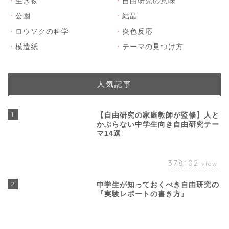
・
生き物
・
自由研究の意味
・
公園
・
結晶
・
ロウソクの科学
・
炎色反応
・
模造紙
・
テーマの見つけ方
人気記事
1
【自由研究の家庭教師が監修】人と
かぶらない中学生向き自由研究テー
マ14選
378102
view
2
中学生が知っておくべき自由研究の
『実験レポートの書き方』