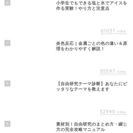
6
小学生でもできる塩と氷でアイスを
作る実験！やり方と注意点
61037
view
7
炎色反応 | 金属ごとの色の違い＆原
理をわかりやすく解説！
55597
view
8
【自由研究テーマ診断】あなたにピ
ッタリなテーマを教えます
52940
view
9
素材別！自由研究のまとめ方・綴じ
方の完全攻略マニュアル