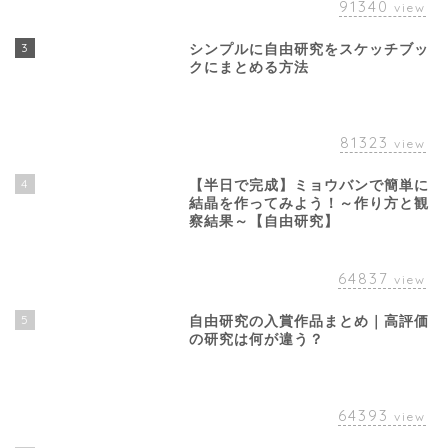
91340
view
3
シンプルに自由研究をスケッチブッ
クにまとめる方法
81323
view
4
【半日で完成】ミョウバンで簡単に
結晶を作ってみよう！～作り方と観
察結果～【自由研究】
64837
view
5
自由研究の入賞作品まとめ｜高評価
の研究は何が違う？
64393
view