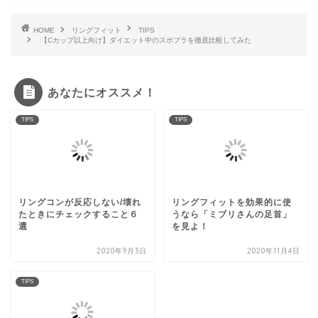
HOME
リングフィット
TIPS
【Cカップ以上向け】ダイエット中のスポブラを徹底比較してみた
あなたにオススメ！
TIPS
TIPS
リングコンが反応しない/壊れ
リングフィットを効果的に使
たときにチェックすること６
うなら「ミブリさんの足首」
選
を見よ！
2020年9月3日
2020年11月4日
TIPS