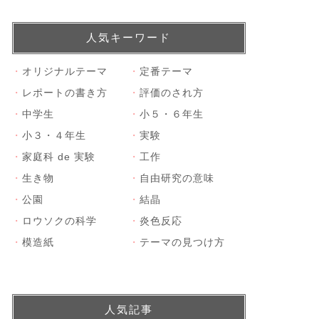
人気キーワード
・
オリジナルテーマ
・
定番テーマ
・
レポートの書き方
・
評価のされ方
・
中学生
・
小５・６年生
・
小３・４年生
・
実験
・
家庭科 de 実験
・
工作
・
生き物
・
自由研究の意味
・
公園
・
結晶
・
ロウソクの科学
・
炎色反応
・
模造紙
・
テーマの見つけ方
人気記事