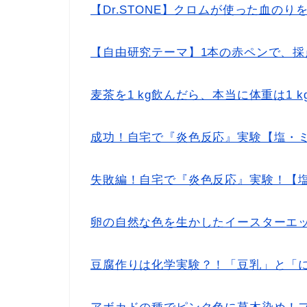
【Dr.STONE】クロムが使った血の
【自由研究テーマ】1本の赤ペンで、
麦茶を1 kg飲んだら、本当に体重は1 
成功！自宅で『炎色反応』実験【塩・
失敗編！自宅で『炎色反応』実験！【
卵の自然な色を生かしたイースターエ
豆腐作りは化学実験？！「豆乳」と「