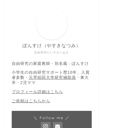
ぽんすけ（やすきなつみ）
自由研究だいすきたぬき
自由研究の家庭教師・別名義：ぽんすけ
小学生の自由研究サポート歴10年、入賞
者多数・
元早稲田大学研究補助員
・東大
卒・2児ママ
プロフィール詳細はこちら
ご依頼はこちらから
＼ Follow me ／