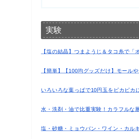
実験
【塩の結晶】つまようじ＆タコ糸で「
【簡単】【100均グッズだけ】モール
いろいろな葉っぱで10円玉をピカピカ
水・洗剤・油で比重実験！カラフルな
塩・砂糖・ミョウバン・ワイン・カル